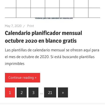
May 7, 2020
Print
Calendario planificador mensual
octubre 2020 en blanco gratis
Las plantillas de calendario mensual se ofrecen aquí para
el mes de octubre de 2020. Si está buscando plantillas
imprimibles
Continue reading
Posts
Next
1
2
3
…
21
»
Posts
pagination