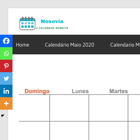
Skip
Nosovia.c
to
content
Calendario
2020
Home
Calendário Maio 2020
Calendario 
–
2021