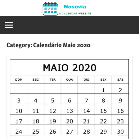
Skip
Nosovia
to
Calendario
content
2020
–
Category:
Calendário Maio 2020
2021