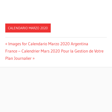
CALENDARIO MARZO 2020
Post
Previous
Images for Calendario Marzo 2020 Argentina
Next
Post:
France – Calendrier Mars 2020 Pour la Gestion de Votre
navigation
Post:
Plan Journalier