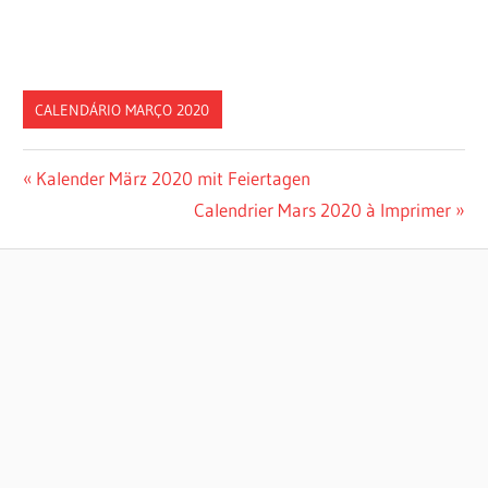
CALENDÁRIO MARÇO 2020
Post
Previous
Kalender März 2020 mit Feiertagen
Post:
Next
Calendrier Mars 2020 à Imprimer
navigation
Post: