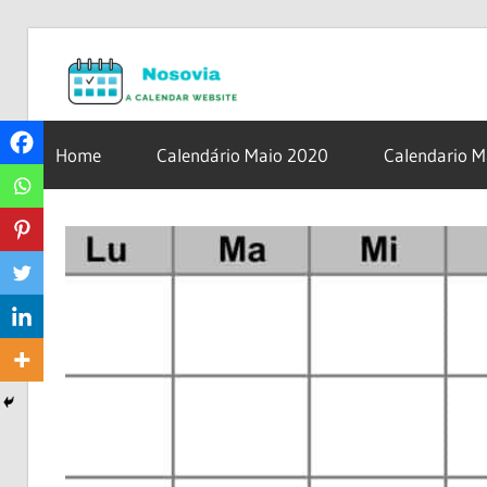
Skip
Nosovia.c
to
content
Calendario
2020
Home
Calendário Maio 2020
Calendario 
–
2021