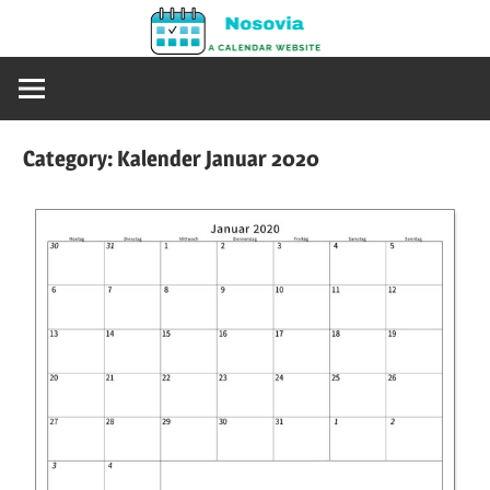
Skip
Nosovia
to
Calendario
content
2020
–
Category:
Kalender Januar 2020
2021