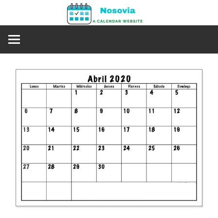
Skip
Nosovia
to
Calendario
content
2020
–
2021