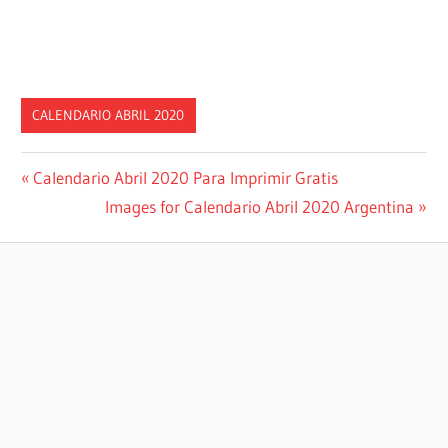
CALENDARIO ABRIL 2020
Post
Previous
Calendario Abril 2020 Para Imprimir Gratis
Post:
Next
Images for Calendario Abril 2020 Argentina
navigation
Post: