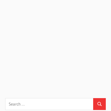
Search
Search
for: