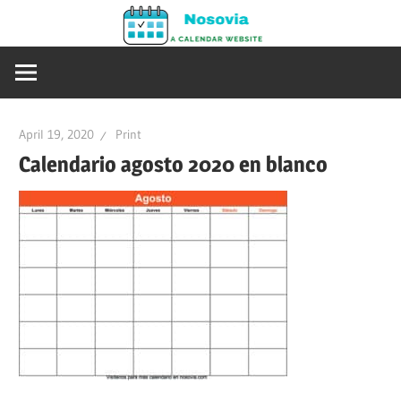
Skip
Nosovia
to
Calendario
content
2020
–
2021
April 19, 2020
Print
Calendario agosto 2020 en blanco