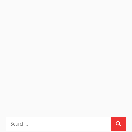
Search
Search
for: