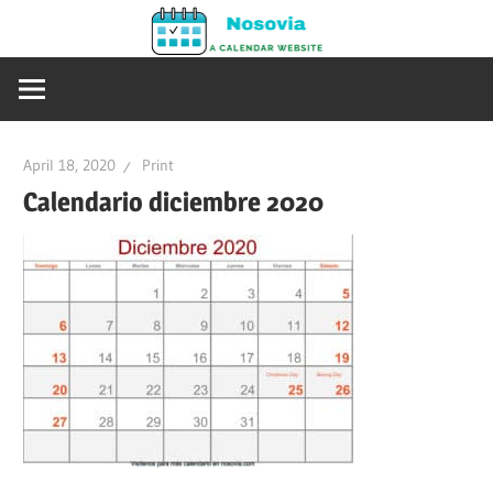
Skip
Nosovia
to
Calendario
content
2020
–
2021
April 18, 2020
Print
Calendario diciembre 2020