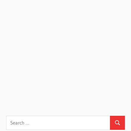
Search
Search
for: