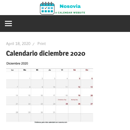
Skip
Nosovia
to
Calendario
content
2020
–
2021
April 18, 2020
Print
Calendario diciembre 2020