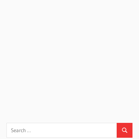
Search
Search
for: