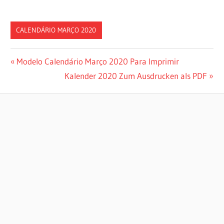
CALENDÁRIO MARÇO 2020
Post
Previous
Modelo Calendário Março 2020 Para Imprimir
Post:
Next
Kalender 2020 Zum Ausdrucken als PDF
navigation
Post: