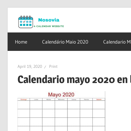
Skip
Nosovia.c
to
content
Calendario
2020
Home
Calendário Maio 2020
Calendario 
–
2021
April 19, 2020
Print
Calendario mayo 2020 en 