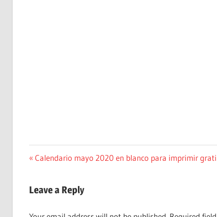
Post
Previous
Calendario mayo 2020 en blanco para imprimir grati
Post:
navigation
Leave a Reply
Your email address will not be published.
Required fiel