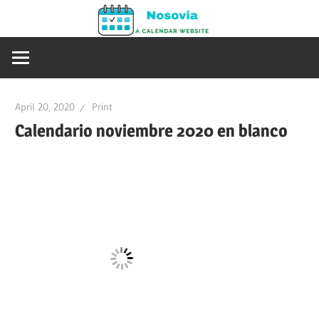
Skip
Nosovia
to
Calendario
content
2020
–
2021
April 20, 2020
Print
Calendario noviembre 2020 en blanco