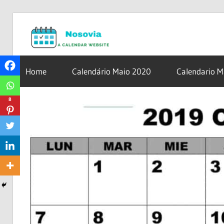
Skip
Nosovia.c
to
content
Calendario
2020
Home
Calendário Maio 2020
Calendario 
–
2021
8