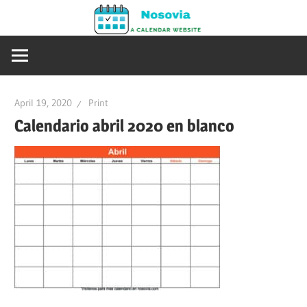
Skip
Nosovia
to
Calendario
content
2020
–
2021
April 19, 2020
Print
Calendario abril 2020 en blanco