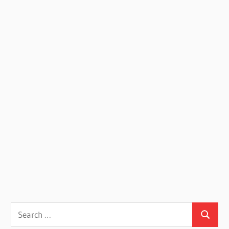
Search
Search
for: