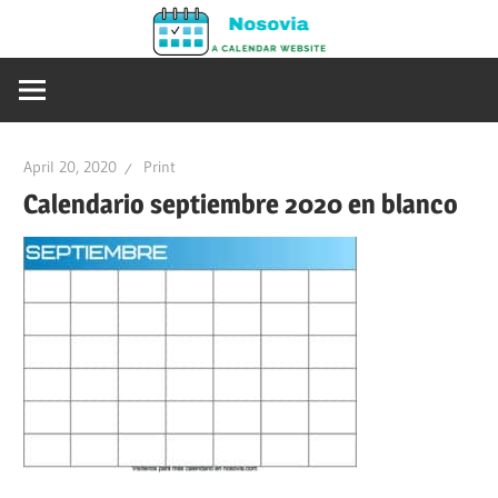
Skip
Nosovia
to
Calendario
content
2020
–
2021
April 20, 2020
Print
Calendario septiembre 2020 en blanco