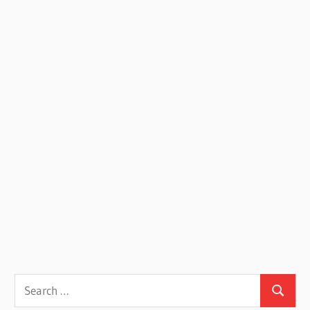
Search
Search
for: