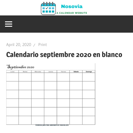
Skip
Nosovia
to
Calendario
content
2020
–
2021
April 20, 2020
Print
Calendario septiembre 2020 en blanco