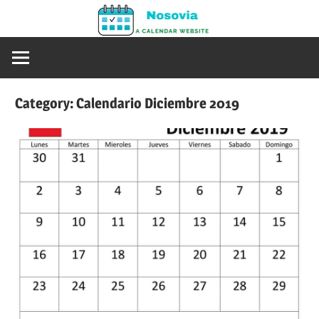
Skip
Nosovia
to
Calendario
content
2020
–
Category:
Calendario Diciembre 2019
2021