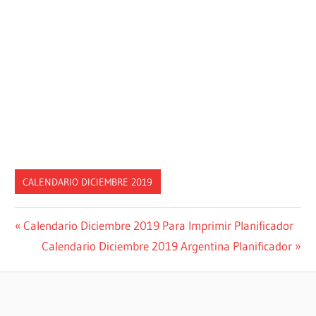
CALENDARIO DICIEMBRE 2019
Post
Previous
Calendario Diciembre 2019 Para Imprimir Planificador
Post:
Next
Calendario Diciembre 2019 Argentina Planificador
navigation
Post: