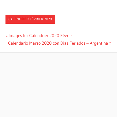
CALENDRIER FÉVRIER 2020
Post
Previous
Images for Calendrier 2020 Février
Next
Post:
Calendario Marzo 2020 con Dias Feriados – Argentina
navigation
Post: