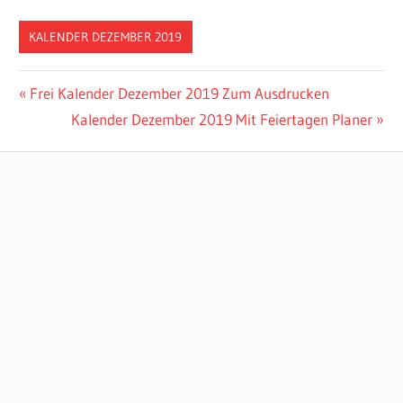
KALENDER DEZEMBER 2019
Post
Previous
Frei Kalender Dezember 2019 Zum Ausdrucken
Post:
Next
Kalender Dezember 2019 Mit Feiertagen Planer
navigation
Post: