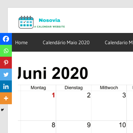
Skip
Nosovia.c
to
content
Calendario
2020
Home
Calendário Maio 2020
Calendario 
–
2021