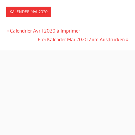
KALENDER MAI 2020
Post
Previous
Calendrier Avril 2020 à Imprimer
Post:
Next
Frei Kalender Mai 2020 Zum Ausdrucken
navigation
Post: