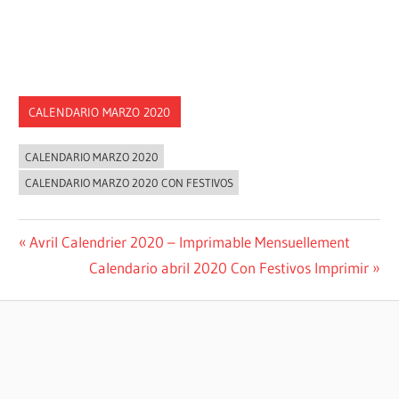
CALENDARIO MARZO 2020
CALENDARIO MARZO 2020
CALENDARIO MARZO 2020 CON FESTIVOS
Post
Previous
Avril Calendrier 2020 – Imprimable Mensuellement
Post:
Next
Calendario abril 2020 Con Festivos Imprimir
navigation
Post: