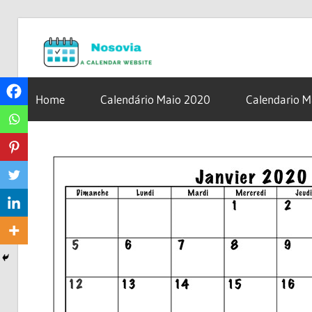
Skip
Nosovia.c
to
content
Calendario
2020
Home
Calendário Maio 2020
Calendario 
–
2021