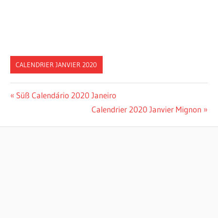
CALENDRIER JANVIER 2020
Post
Previous
Süß Calendário 2020 Janeiro
Post:
Next
Calendrier 2020 Janvier Mignon
navigation
Post: