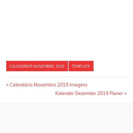
CALENDRIER NOVEMBRE 2019
TEMPLATE
Post
Previous
Calendário Novembro 2019 Imagens
Post:
Next
Kalender Dezember 2019 Planer
navigation
Post: