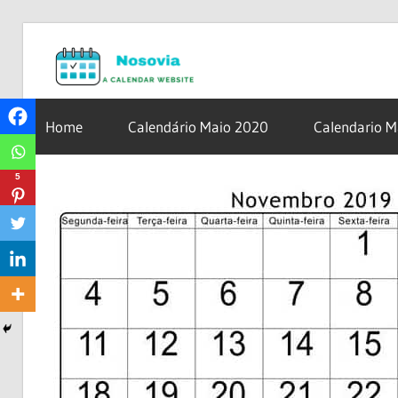
Skip
Nosovia.c
to
content
Calendario
2020
Home
Calendário Maio 2020
Calendario 
–
2021
5