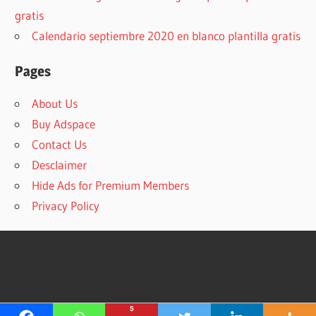
gratis
Calendario septiembre 2020 en blanco plantilla gratis
Pages
About Us
Buy Adspace
Contact Us
Desclaimer
Hide Ads for Premium Members
Privacy Policy
5