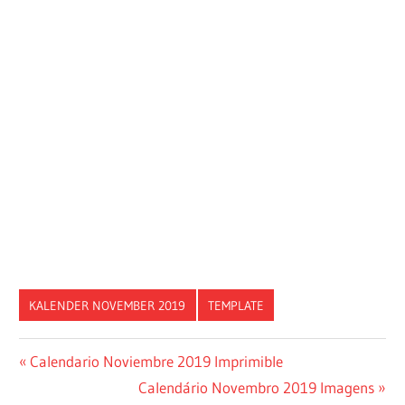
KALENDER NOVEMBER 2019
TEMPLATE
Post
Previous
Calendario Noviembre 2019 Imprimible
Post:
Next
Calendário Novembro 2019 Imagens
navigation