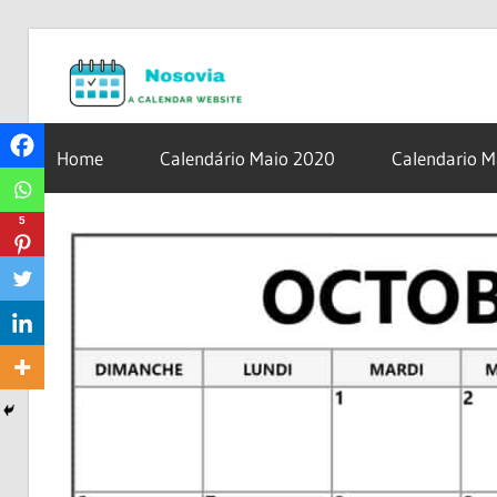
Skip
Nosovia.c
to
content
Calendario
2020
Home
Calendário Maio 2020
Calendario 
–
2021
5